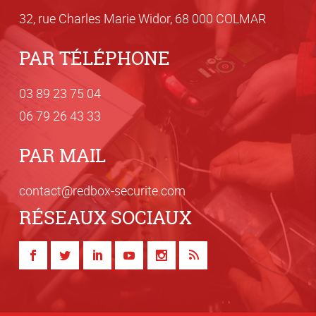
32, rue Charles Marie Widor, 68 000 COLMAR
PAR TÉLÉPHONE
03 8
9 23 75
04
06 7
9 26 4
3 33
PAR MAIL
con
tact@red
box-secur
ite.com
RÉSEAUX SOCIAUX