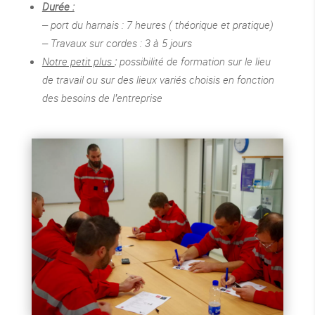
Durée :
– port du harnais : 7 heures ( théorique et pratique)
– Travaux sur cordes : 3 à 5 jours
Notre petit plus
:
possibilité de formation sur le lieu
de travail ou sur des lieux variés choisis en fonction
des besoins de l’entreprise