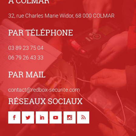
À COLMAR
32, rue Charles Marie Widor, 68 000 COLMAR
PAR TÉLÉPHONE
03 8
9 23 75
04
06 7
9 26 4
3 33
PAR MAIL
con
tact@red
box-secur
ite.com
RÉSEAUX SOCIAUX