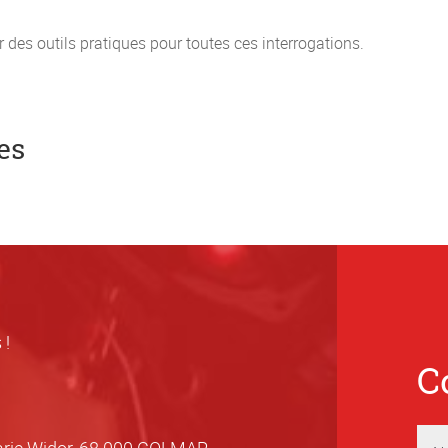
es outils pratiques pour toutes ces interrogations.
es
 !
C
arie Widor, 68 000 COLMAR