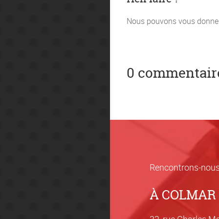
Nous pouvons vous donner d
0 commentair
Rencontrons-nous
À COLMAR
32, rue Charles M