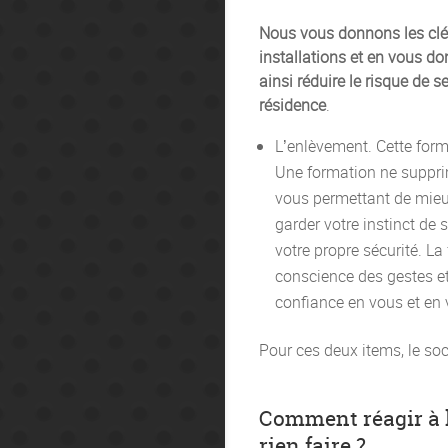
Nous vous donnons les clés
installations et en vous do
ainsi réduire le risque de s
résidence
.
L’enlèvement. Cette form
Une formation ne suppri
vous permettant de mieux
garder votre instinct de 
votre propre sécurité. La
conscience des gestes et
confiance en vous et en 
Pour ces deux items, le so
Comment réagir à l
rien faire ?