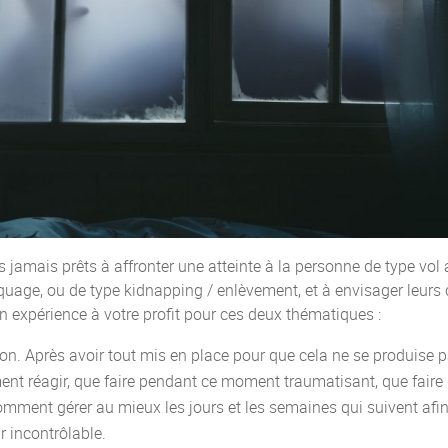
amais prêts à affronter une atteinte à la personne de type vol 
ge, ou de type kidnapping / enlèvement, et à envisager leurs
xpérience à votre profit pour ces deux thématiques :
on. Après avoir tout mis en place pour que cela ne se produise p
t réagir, que faire pendant ce moment traumatisant, que faire 
omment gérer au mieux les jours et les semaines qui suivent afi
 incontrôlable.