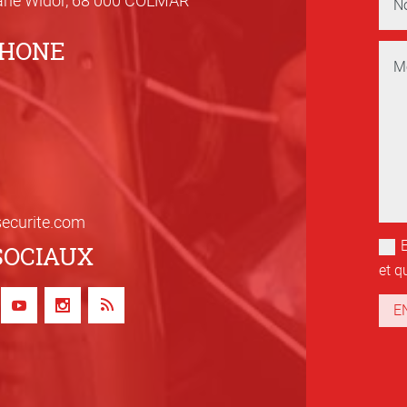
PHONE
secur
ite.com
SOCIAUX
et q
E