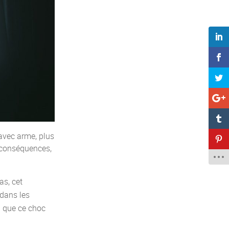
avec arme, plus
 conséquences,
as, cet
dans les
n que ce choc